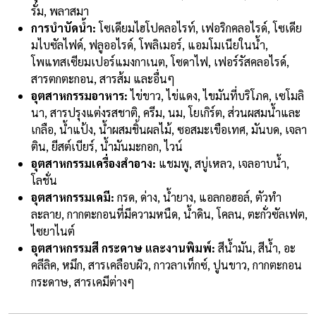
รั่ม, พลาสมา
การบำบัดน้ำ:
โซเดียมไฮโปคลอไรท์, เฟอริกคลอไรด์, โซเดีย
มไบซัลไฟด์, ฟลูออไรด์, โพลิเมอร์, แอมโมเนียในน้ำ,
โพแทสเซียมเปอร์แมงกาเนต, โซดาไฟ, เฟอร์รัสคลอไรด์,
สารตกตะกอน, สารส้ม และอื่นๆ
อุตสาหกรรมอาหาร:
ไข่ขาว, ไข่แดง, ไขมันที่บริโภค, เซโมลิ
นา, สารปรุงแต่งรสชาติ, ครีม, นม, โยเกิร์ต, ส่วนผสมน้ำและ
เกลือ, น้ำแป้ง, น้ำผสมชิ้นผลไม้, ซอสมะเขือเทศ, มันบด, เจลา
ติน, ยีสต์เบียร์, น้ำมันมะกอก, ไวน์
อุตสาหกรรมเครื่องสำอาง:
แชมพู, สบู่เหลว, เจลอาบน้ำ,
โลชั่น
อุตสาหกรรมเคมี:
กรด, ด่าง, น้ำยาง, แอลกอฮอล์, ตัวทำ
ละลาย, กากตะกอนที่มีความหนืด, น้ำดิน, โคลน, ตะกั่วซัลเฟต,
ไซยาไนต์
อุตสาหกรรมสี กระดาษ และงานพิมพ์:
สีน้ำมัน, สีน้ำ, อะ
คลีลิค, หมึก, สารเคลือบผิว, กาวลาเท็กซ์, ปูนขาว, กากตะกอน
กระดาษ, สารเคมีต่างๆ