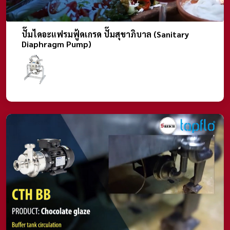
ปั๊มไดอะแฟรมฟู้ดเกรด ปั๊มสุขาภิบาล (Sanitary
Diaphragm Pump)