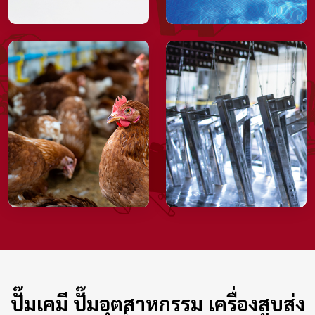
>
ปั๊มเคมี ปั๊มอุตสาหกรรม เครื่องสูบส่ง