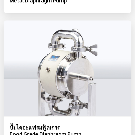
Metal Diaphragm Pump
ปั๊มไดอะแฟรมฟู้ดเกรด
Food Grade Diaphragm Pump