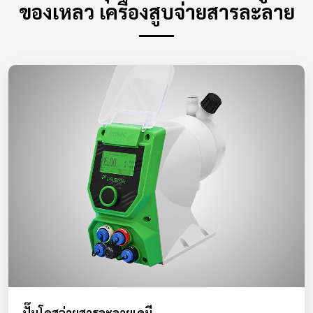
ของเหลว เครื่องสูบจ่ายสารละลาย
ปั๊มโดสจ่ายสารละลายเคมี