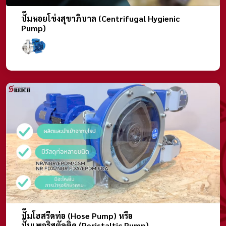
ปั๊มหอยโข่งสุขาภิบาล (Centrifugal Hygienic
Pump)
ปั๊มโฮสรีดท่อ (Hose Pump) หรือ
ปั๊มเพอริสตัลติค (Peristaltic Pump)